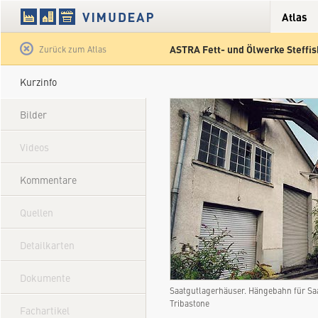
Atlas
ASTRA Fett- und Ölwerke Steffi
Satellit
Hybrid
Gelände
Straße
Zurück zum Atlas
Kurzinfo
Bilder
Videos
Kommentare
Quellen
Detailkarten
Dokumente
Saatgutlagerhäuser. Hängebahn für Sa
Tribastone
Fachartikel